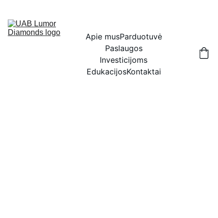
IŠSKIRTINĖS NUOLAIDOS BRILIANTAMS DABAR!
Apie mus
Parduotuvė
Paslaugos
Investicijoms
Edukacijos
Kontaktai