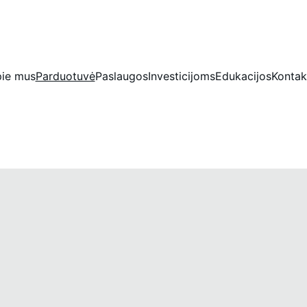
IŠSKIRTINĖS NUOLAIDOS BRILIANTAMS DABAR!
ie mus
Parduotuvė
Paslaugos
Investicijoms
Edukacijos
Kontak