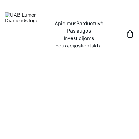
IŠSKIRTINĖS NUOLAIDOS BRILIANTAMS DABAR!
Apie mus
Parduotuvė
Paslaugos
Investicijoms
Edukacijos
Kontaktai
Mūsų 
paslaugos