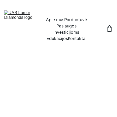
IŠSKIRTINĖS NUOLAIDOS BRILIANTAMS DABAR!
Apie mus
Parduotuvė
Paslaugos
Investicijoms
Edukacijos
Kontaktai