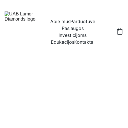
IŠSKIRTINĖS NUOLAIDOS BRILIANTAMS DABAR!
Apie mus
Parduotuvė
Paslaugos
Investicijoms
Edukacijos
Kontaktai
Deimantai