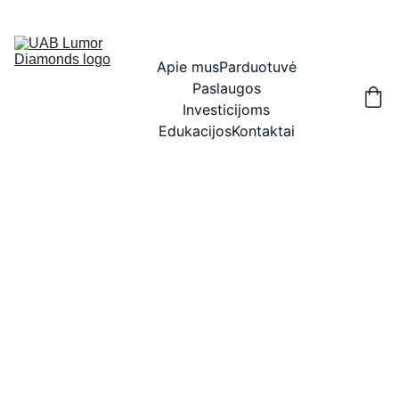
IŠSKIRTINĖS NUOLAIDOS BRILIANTAMS DABAR!
Apie mus
Parduotuvė
Paslaugos
Investicijoms
Edukacijos
Kontaktai