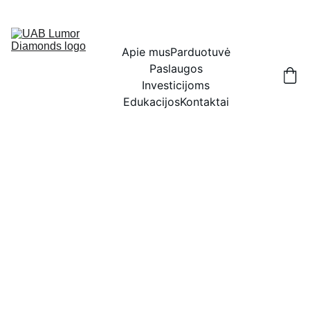
IŠSKIRTINĖS NUOLAIDOS BRILIANTAMS DABAR!
Apie mus
Parduotuvė
Paslaugos
Investicijoms
Edukacijos
Kontaktai