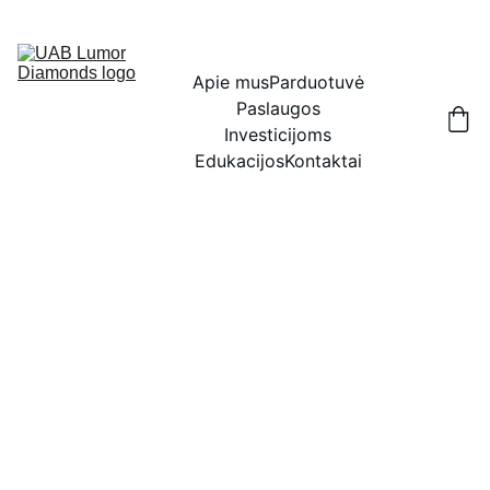
IŠSKIRTINĖS NUOLAIDOS BRILIANTAMS DABAR!
Apie mus
Parduotuvė
Paslaugos
Investicijoms
Edukacijos
Kontaktai