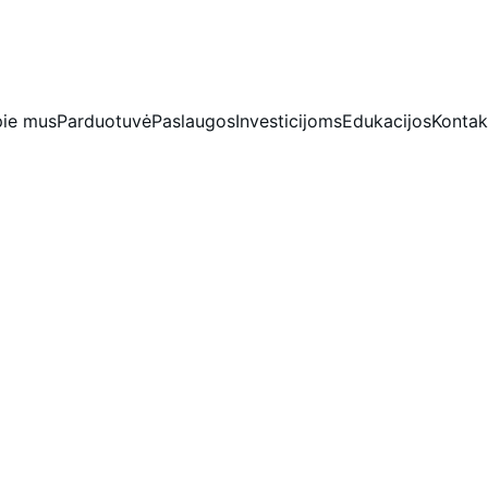
IŠSKIRTINĖS NUOLAIDOS BRILIANTAMS DABAR!
ie mus
Parduotuvė
Paslaugos
Investicijoms
Edukacijos
Kontak