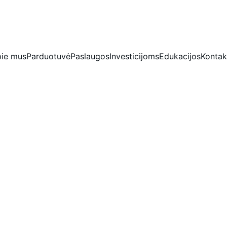
IŠSKIRTINĖS NUOLAIDOS BRILIANTAMS DABAR!
ie mus
Parduotuvė
Paslaugos
Investicijoms
Edukacijos
Kontak