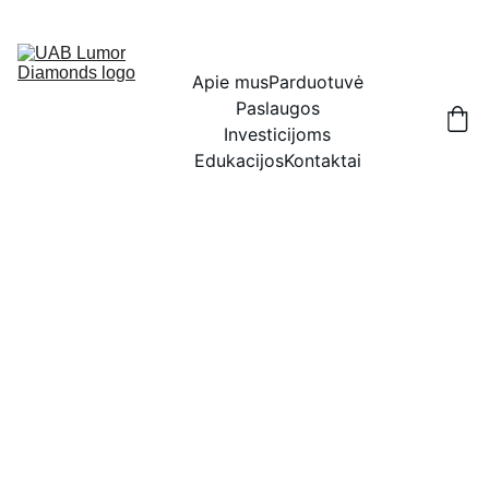
IŠSKIRTINĖS NUOLAIDOS BRILIANTAMS DABAR!
Apie mus
Parduotuvė
Paslaugos
Investicijoms
Edukacijos
Kontaktai