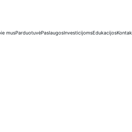
IŠSKIRTINĖS NUOLAIDOS BRILIANTAMS DABAR!
ie mus
Parduotuvė
Paslaugos
Investicijoms
Edukacijos
Kontak