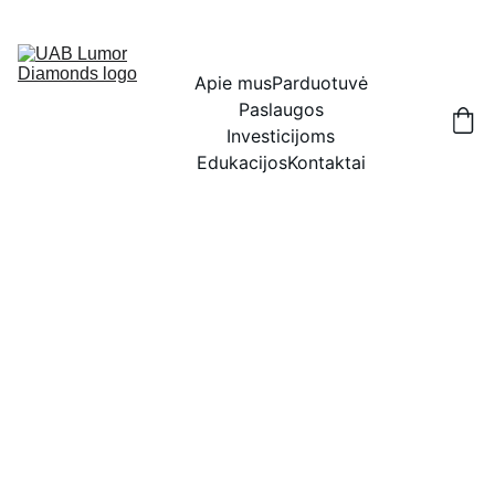
IŠSKIRTINĖS NUOLAIDOS BRILIANTAMS DABAR!
Apie mus
Parduotuvė
Paslaugos
Investicijoms
Edukacijos
Kontaktai