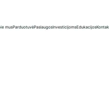
IŠSKIRTINĖS NUOLAIDOS BRILIANTAMS DABAR!
ie mus
Parduotuvė
Paslaugos
Investicijoms
Edukacijos
Kontak