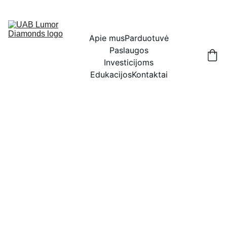
IŠSKIRTINĖS NUOLAIDOS BRILIANTAMS DABAR!
Apie mus
Parduotuvė
Paslaugos
Investicijoms
Edukacijos
Kontaktai