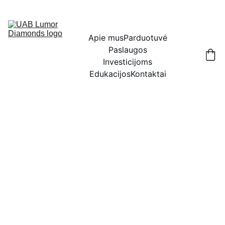
IŠSKIRTINĖS NUOLAIDOS BRILIANTAMS DABAR!
Apie mus
Parduotuvė
Paslaugos
Investicijoms
Edukacijos
Kontaktai