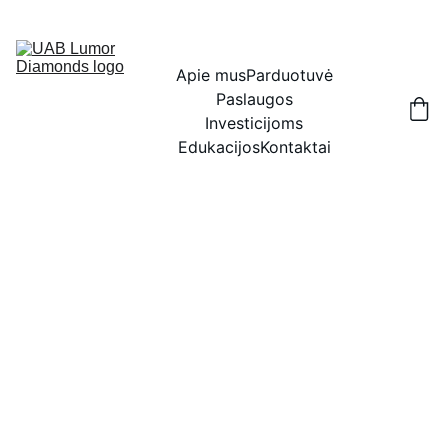
IŠSKIRTINĖS NUOLAIDOS BRILIANTAMS DABAR!
Apie mus
Parduotuvė
Paslaugos
Investicijoms
Edukacijos
Kontaktai