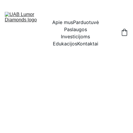
IŠSKIRTINĖS NUOLAIDOS BRILIANTAMS DABAR!
Apie mus
Parduotuvė
Paslaugos
Investicijoms
Edukacijos
Kontaktai