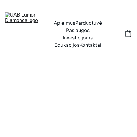
IŠSKIRTINĖS NUOLAIDOS BRILIANTAMS DABAR!
Apie mus
Parduotuvė
Paslaugos
Investicijoms
Edukacijos
Kontaktai