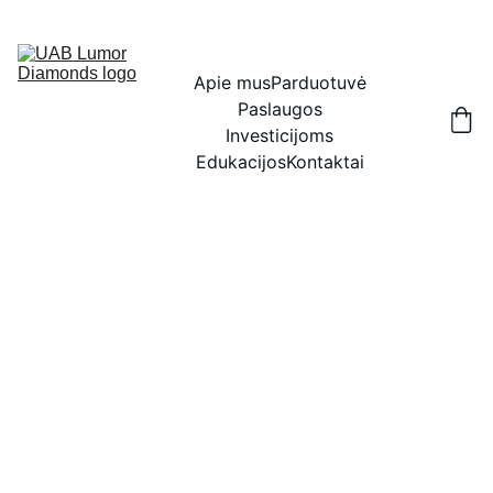
IŠSKIRTINĖS NUOLAIDOS BRILIANTAMS DABAR!
Apie mus
Parduotuvė
Paslaugos
Investicijoms
Edukacijos
Kontaktai