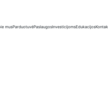
IŠSKIRTINĖS NUOLAIDOS BRILIANTAMS DABAR!
ie mus
Parduotuvė
Paslaugos
Investicijoms
Edukacijos
Kontak