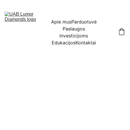
IŠSKIRTINĖS NUOLAIDOS BRILIANTAMS DABAR!
Apie mus
Parduotuvė
Paslaugos
Investicijoms
Edukacijos
Kontaktai