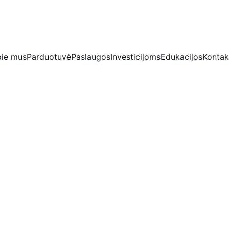
IŠSKIRTINĖS NUOLAIDOS BRILIANTAMS DABAR!
ie mus
Parduotuvė
Paslaugos
Investicijoms
Edukacijos
Kontak