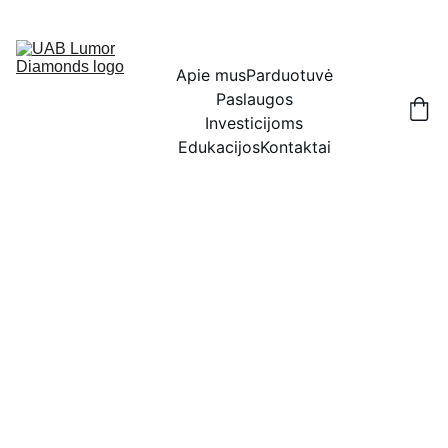
IŠSKIRTINĖS NUOLAIDOS BRILIANTAMS DABAR!
Apie mus
Parduotuvė
Paslaugos
Investicijoms
Edukacijos
Kontaktai