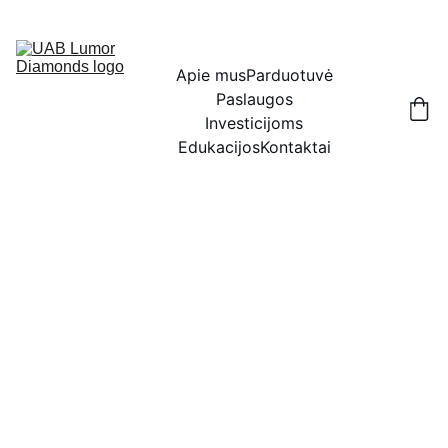
IŠSKIRTINĖS NUOLAIDOS BRILIANTAMS DABAR!
Apie mus
Parduotuvė
Paslaugos
Investicijoms
Edukacijos
Kontaktai