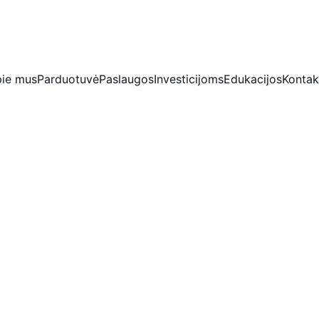
IŠSKIRTINĖS NUOLAIDOS BRILIANTAMS DABAR!
ie mus
Parduotuvė
Paslaugos
Investicijoms
Edukacijos
Kontak