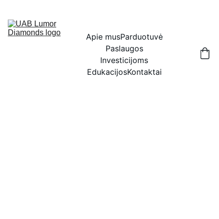
IŠSKIRTINĖS NUOLAIDOS BRILIANTAMS DABAR!
Apie mus
Parduotuvė
Paslaugos
Investicijoms
Edukacijos
Kontaktai