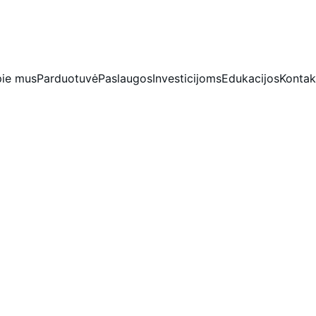
IŠSKIRTINĖS NUOLAIDOS BRILIANTAMS DABAR!
ie mus
Parduotuvė
Paslaugos
Investicijoms
Edukacijos
Kontak