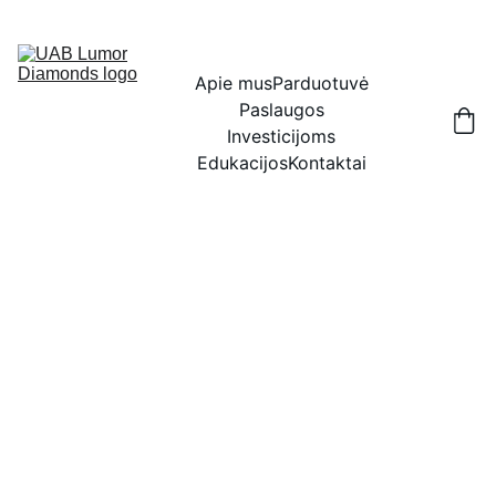
IŠSKIRTINĖS NUOLAIDOS BRILIANTAMS DABAR!
Apie mus
Parduotuvė
Paslaugos
Investicijoms
Edukacijos
Kontaktai