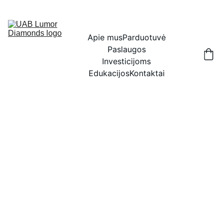
IŠSKIRTINĖS NUOLAIDOS BRILIANTAMS DABAR!
Apie mus
Parduotuvė
Paslaugos
Investicijoms
Edukacijos
Kontaktai