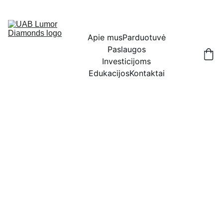
IŠSKIRTINĖS NUOLAIDOS BRILIANTAMS DABAR!
Apie mus
Parduotuvė
Paslaugos
Investicijoms
Edukacijos
Kontaktai