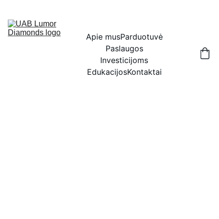
IŠSKIRTINĖS NUOLAIDOS BRILIANTAMS DABAR!
Apie mus
Parduotuvė
Paslaugos
Investicijoms
Edukacijos
Kontaktai