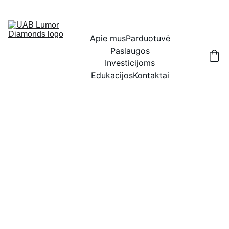
IŠSKIRTINĖS NUOLAIDOS BRILIANTAMS DABAR!
Apie mus
Parduotuvė
Paslaugos
Investicijoms
Edukacijos
Kontaktai